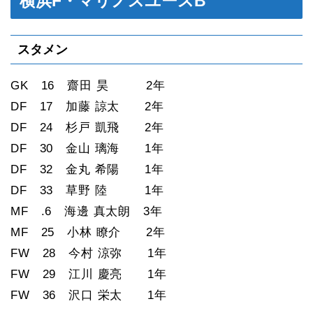
横浜F・マリノスユースB
スタメン
GK 16 齋田 昊 2年
DF 17 加藤 諒太 2年
DF 24 杉戸 凱飛 2年
DF 30 金山 璃海 1年
DF 32 金丸 希陽 1年
DF 33 草野 陸 1年
MF .6 海邊 真太朗 3年
MF 25 小林 瞭介 2年
FW 28 今村 涼弥 1年
FW 29 江川 慶亮 1年
FW 36 沢口 栄太 1年