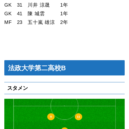
GK 31 川井 涼晟 1年
GK 41 陳 城雲 1年
MF 23 五十嵐 雄涼 2年
法政大学第二高校B
スタメン