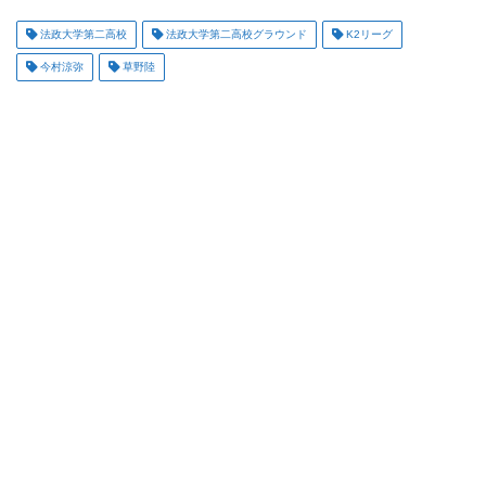
法政大学第二高校
法政大学第二高校グラウンド
K2リーグ
今村涼弥
草野陸