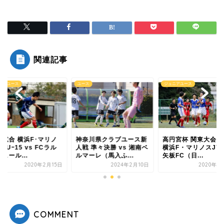
関連記事
ス
ジュニアユース
ジュニアユース
奈川県クラブユース新
高円宮杯 関東大会1回戦
練習試合 横浜F･マ
 準々決勝 vs 湘南ベ
横浜F・マリノスJY vs
スJY Uｰ15 vs FC
ーレ（馬入ふ...
矢板FC（日...
クヴェール...
2024年2月10日
2020年11月7日
2020年2
COMMENT