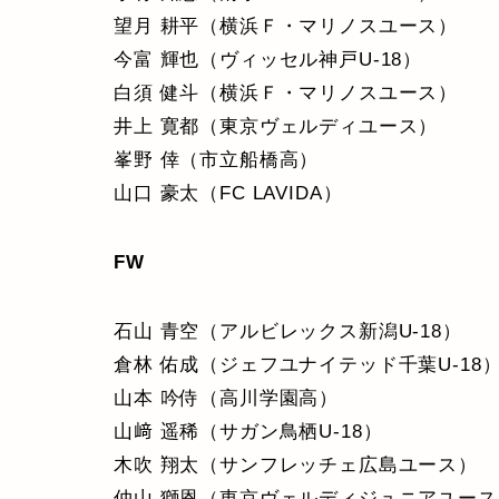
望月 耕平（横浜Ｆ・マリノスユース）
今富 輝也（ヴィッセル神戸U-18）
白須 健斗（横浜Ｆ・マリノスユース）
井上 寛都（東京ヴェルディユース）
峯野 倖（市立船橋高）
山口 豪太（FC LAVIDA）
FW
石山 青空（アルビレックス新潟U-18）
倉林 佑成（ジェフユナイテッド千葉U-18
山本 吟侍（高川学園高）
山﨑 遥稀（サガン鳥栖U-18）
木吹 翔太（サンフレッチェ広島ユース）
仲山 獅恩（東京ヴェルディジュニアユース