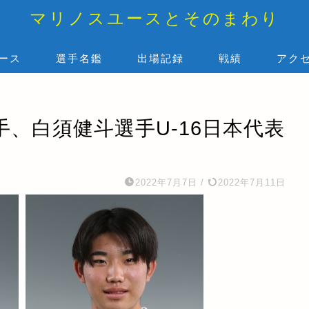
マリノスユースとそのまわり
ース
選手名鑑
出場記録
戦績
アク
、白須健斗選手U-16日本代表
2022年7月7日
/
2022年7月11日