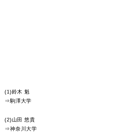
(1)鈴木 魁
⇒駒澤大学
(2)山田 悠貴
⇒神奈川大学