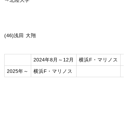
⇒北陸大学
(46)浅田 大翔
2024年8月～12月
横浜F・マリノス
（
2025年～
横浜F・マリノス