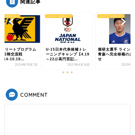
関連記事
ース（お知らせ）
ニュース（お知らせ）
ニュース（お知らせ）
-15日本代表候補トレ
堀研太選手 ラインメール
JFAエリートプログ
ニングキャンプ【4.19
青森へ完全移籍のお知ら
U-14日韓交流戦
2@高円宮記...
せ
（10.14-10.19...
2021年4月16日
2020年1月7日
2024年1
COMMENT