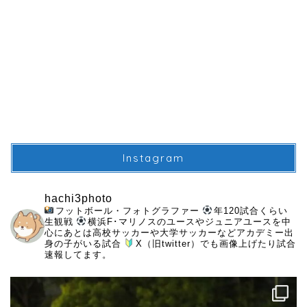
Instagram
hachi3photo
フットボール・フォトグラファー
年120試合くらい
生観戦
横浜F･マリノスのユースやジュニアユースを中
心にあとは高校サッカーや大学サッカーなどアカデミー出
身の子がいる試合
X（旧twitter）でも画像上げたり試合
速報してます。