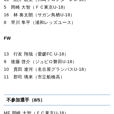
5 岡崎 大智（ＦＣ東京U-18）
16 林 奏太朗（サガン鳥栖U-18）
8 早川 隼平（浦和レッズユース）
FW
13 行友 翔哉（愛媛FC U-18）
9 後藤 啓介（ジュビロ磐田U-18）
10 貴田 遼河（名古屋グランパスU-18）
11 郡司 璃来（市立船橋高）
不参加選手（8/5）
MF 岡崎 大智（ＦＣ東京U-18）