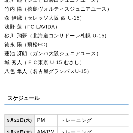
北川 睦（ジュビロ磐田ジュニアユース）
竹内 陽（徳島ヴォルティスジュニアユース）
森 伊織（セレッソ大阪 西 U-15）
浅野 蓮（FC LAVIDA）
砂川 翔夢（北海道コンサドーレ札幌 U-15）
徳永 陽（飛松FC）
蓮池 冴朗（ガンバ大阪ジュニアユース）
城 秀人（ＦＣ東京 U-15 むさし）
八色 隼人（名古屋グランパスU-15）
スケジュール
PM
トレーニング
9月21日(水)
AM/PM
トレーニング
9月22日(木)