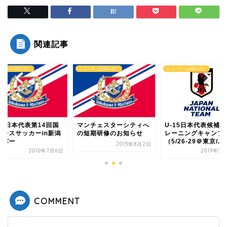
関連記事
ース（お知らせ）
ニュース（お知らせ）
ニュース（お知らせ）
ンチェスターシティへ
U-15日本代表候補 ト
U-17日本代表第14
短期研修のお知らせ
レーニングキャンプ
際ユースサッカーin
（5/26-29＠東京/...
メンバー
2015年8月2日
2019年5月20日
2010年
COMMENT