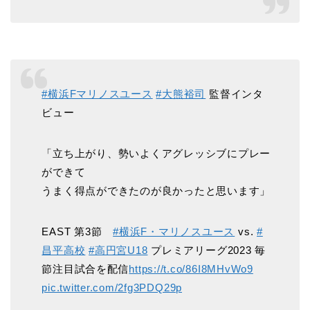
#横浜Fマリノスユース
#大熊裕司
監督インタ
ビュー
「立ち上がり、勢いよくアグレッシブにプレー
ができて
うまく得点ができたのが良かったと思います」
EAST 第3節
#横浜F・マリノスユース
vs.
#
昌平高校
#高円宮U18
プレミアリーグ2023 毎
節注目試合を配信
https://t.co/86I8MHvWo9
pic.twitter.com/2fg3PDQ29p