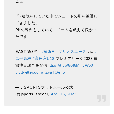
ビュー
「2連敗をしていた中でシュートの形を練習し
てきました。
PKの練習もしていて、チームを救えて良かっ
たです」
EAST 第3節
#横浜F・マリノスユース
vs.
#
昌平高校
#高円宮U18
プレミアリーグ2023 毎
節注目試合を配信
https://t.co/86I8MHvWo9
pic.twitter.com/ilZvaTQehS
— J SPORTSフットボール公式
(@jsports_soccer)
April 15, 2023