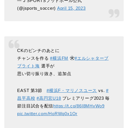
— J SPORTSフットボール公式
(@jsports_soccer)
April 15, 2023
CKのピンチのあとに
チャンスを作る
#横浜FM
#エルシャターブ
ブライト海
選手が
思い切り振り抜き、追加点
EAST 第3節
#横浜F・マリノスユース
vs.
#
昌平高校
#高円宮U18
プレミアリーグ2023 毎
節注目試合を配信
https://t.co/86I8MHvWo9
pic.twitter.com/HoRWq0x1Or