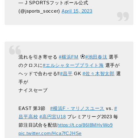
— J SPORTSフットボール公式
(@jsports_soccer)
April 15, 2023
流れを引き寄せる
#横浜FM
#池田春汰
選手
のクロスに
#エルシャターブブライト海
選手が
ヘッドで合わせる‼
#昌平
GK
#佐々木智太郎
選
手が
ナイスセーブ
EAST 第3節
#横浜F・マリノスユース
vs.
#
昌平高校
#高円宮U18
プレミアリーグ2023 毎
節注目試合を配信
https://t.co/86I8MHvWo9
pic.twitter.com/Hca7fCJHSe