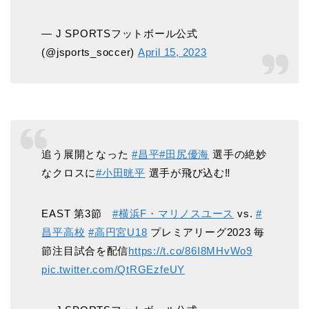
— J SPORTSフットボール公式
(@jsports_soccer)
April 15, 2023
追う展開となった
#昌平
#田尻優海
選手の絶妙
なクロスに
#小田晄平
選手が飛び込む‼
EAST 第3節
#横浜F・マリノスユース
vs.
#
昌平高校
#高円宮U18
プレミアリーグ2023 毎
節注目試合を配信
https://t.co/86I8MHvWo9
pic.twitter.com/QtRGEzfeUY