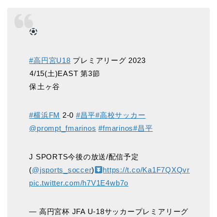
#高円宮U18
プレミアリーグ 2023
️4/15(土)EAST 第3節
️保土ヶ谷
#横浜FM
2-0
#昌平
#高校サッカー
@prompt_fmarinos
#fmarinos
#昌平
J SPORTS今後の放送/配信予定
(
@jsports_soccer
)
https://t.co/Ka1F7QXQvr
pic.twitter.com/h7V1E4wb7o
— 高円宮杯 JFA U-18サッカープレミアリーグ