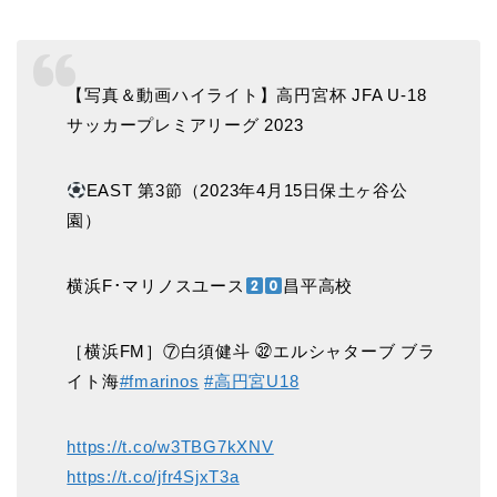
【写真＆動画ハイライト】高円宮杯 JFA U-18
サッカープレミアリーグ 2023
EAST 第3節（2023年4月15日保土ヶ谷公
園）
横浜F･マリノスユース
昌平高校
［横浜FM］⑦白須健斗 ㉜エルシャターブ ブラ
イト海
#fmarinos
#高円宮U18
https://t.co/w3TBG7kXNV
https://t.co/jfr4SjxT3a