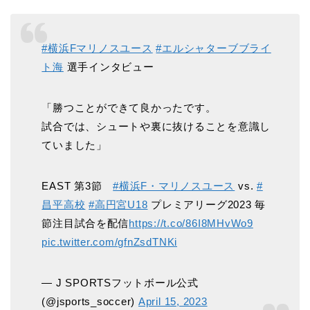
#横浜Fマリノスユース
#エルシャターブブライ
ト海
選手インタビュー
「勝つことができて良かったです。
試合では、シュートや裏に抜けることを意識し
ていました」
EAST 第3節
#横浜F・マリノスユース
vs.
#
昌平高校
#高円宮U18
プレミアリーグ2023 毎
節注目試合を配信
https://t.co/86I8MHvWo9
pic.twitter.com/gfnZsdTNKi
— J SPORTSフットボール公式
(@jsports_soccer)
April 15, 2023