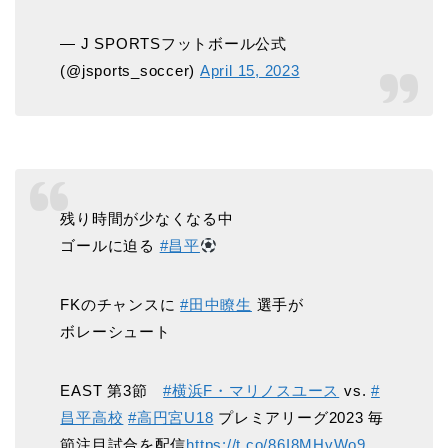
— J SPORTSフットボール公式
(@jsports_soccer)
April 15, 2023
残り時間が少なくなる中
ゴールに迫る
#昌平
FKのチャンスに
#田中瞭生
選手が
ボレーシュート
EAST 第3節
#横浜F・マリノスユース
vs.
#
昌平高校
#高円宮U18
プレミアリーグ2023 毎
節注目試合を配信
https://t.co/86I8MHvWo9