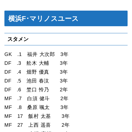
横浜F･マリノスユース
スタメン
GK .1 福井 大次郎 3年
DF .3 舩木 大輔 3年
DF .4 畑野 優真 3年
DF .5 池田 春汰 3年
DF .6 埜口 怜乃 2年
MF .7 白須 健斗 2年
MF .8 桑原 颯太 3年
MF 17 飯村 太基 3年
MF 27 上西 遥喜 2年