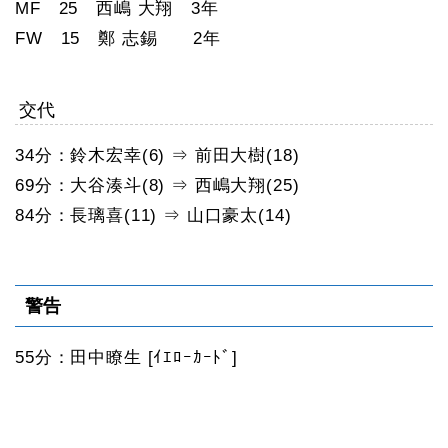
MF 25 西嶋 大翔 3年
FW 15 鄭 志錫 2年
交代
34分：鈴木宏幸(6) ⇒ 前田大樹(18)
69分：大谷湊斗(8) ⇒ 西嶋大翔(25)
84分：長璃喜(11) ⇒ 山口豪太(14)
警告
55分：田中瞭生 [ｲｴﾛｰｶｰﾄﾞ]