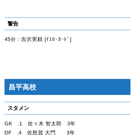
警告
45分：吉沢実頼 [ｲｴﾛｰｶｰﾄﾞ]
昌平高校
スタメン
GK .1 佐々木 智太郎 3年
DF .4 佐怒賀 大門 3年