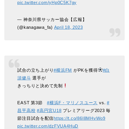
pic.twitter.com/yHp0C5K7gy
— 神奈川県サッカー協会【広報】
(@kanagawa_fa)
April 18, 2023
試合の立ち上がり
#横浜FM
がPKを獲得
#白
須健斗
選手が
きっちりと決めて先制
EAST 第3節
#横浜F・マリノスユース
vs.
#
昌平高校
#高円宮U18
プレミアリーグ2023 毎
節注目試合を配信
https://t.co/86I8MHvWo9
pic.twitter.com/dzFVUA4HuD