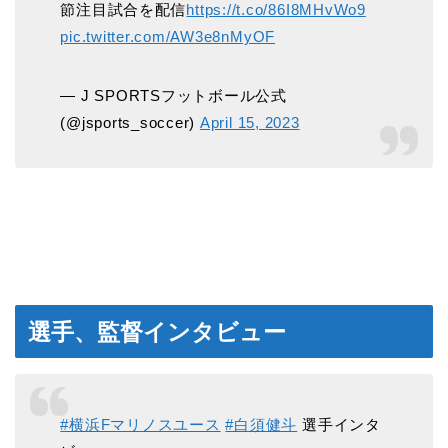
節注目試合を配信
https://t.co/86I8MHvWo9
pic.twitter.com/AW3e8nMyOF
— J SPORTSフットボール公式
(@jsports_soccer)
April 15, 2023
選手、監督インタビュー
#横浜Fマリノスユース
#白須健斗
選手インタ