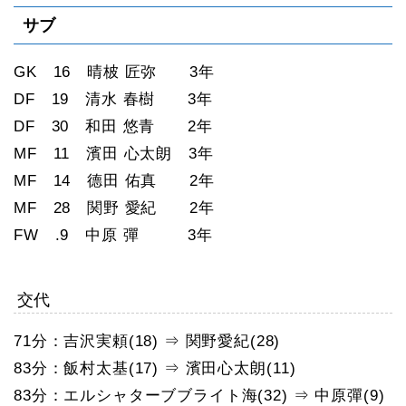
サブ
GK 16 晴柀 匠弥 3年
DF 19 清水 春樹 3年
DF 30 和田 悠青 2年
MF 11 濱田 心太朗 3年
MF 14 德田 佑真 2年
MF 28 関野 愛紀 2年
FW .9 中原 彈 3年
交代
71分：吉沢実頼(18) ⇒ 関野愛紀(28)
83分：飯村太基(17) ⇒ 濱田心太朗(11)
83分：エルシャターブブライト海(32) ⇒ 中原彈(9)