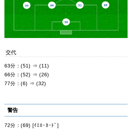
交代
63分：(51) ⇒ (11)
66分：(52) ⇒ (26)
77分：(6) ⇒ (32)
警告
72分：(69) [ｲｴﾛｰｶｰﾄﾞ]