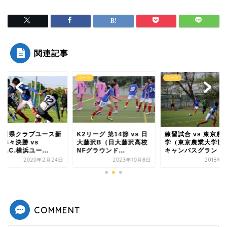
関連記事
ス
ユース
ユース
リーグ 第14節 vs 日
練習試合 vs 東京農業大
神奈川県クラブユー
藤沢B（日大藤沢高校
学（東京農業大学世田谷
人戦準々決勝 vs
グラウンド...
キャンパスグランド...
Y.S.C.C.横浜ユー...
2023年10月8日
2018年4月1日
2020年2月
COMMENT