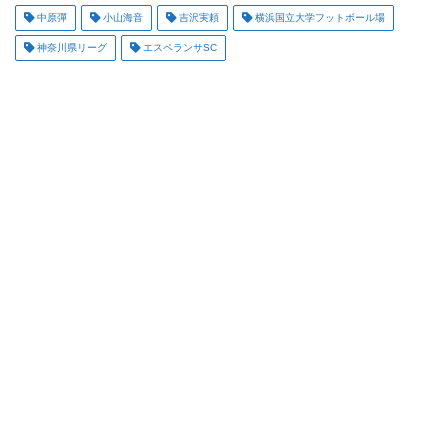
中原彈
小山海音
吉沢実頼
横浜国立大学フットボール場
神奈川県リーグ
エスペランサSC