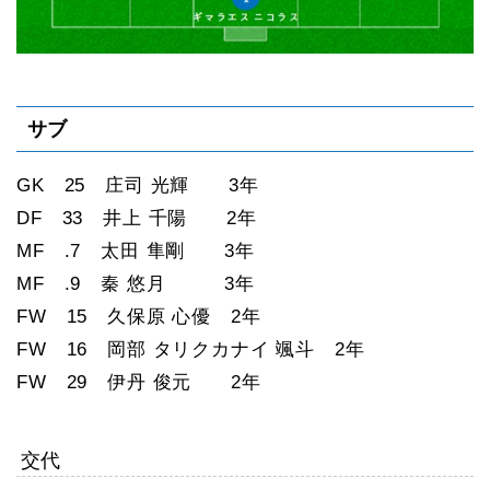
サブ
GK 25 庄司 光輝 3年
DF 33 井上 千陽 2年
MF .7 太田 隼剛 3年
MF .9 秦 悠月 3年
FW 15 久保原 心優 2年
FW 16 岡部 タリクカナイ 颯斗 2年
FW 29 伊丹 俊元 2年
交代