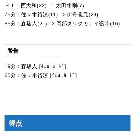
ＨＴ：西大和(22) ⇒ 太田隼剛(7)
75分：佐々木裕涼(11) ⇒ 伊丹俊元(29)
85分：森駿人(21) ⇒ 岡部タリクカナイ颯斗(16)
警告
19分：森駿人 [ｲｴﾛｰｶｰﾄﾞ]
65分：佐々木裕涼 [ｲｴﾛｰｶｰﾄﾞ]
得点