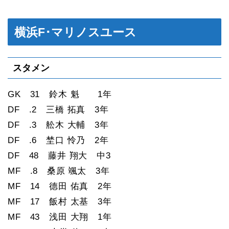
横浜F･マリノスユース
スタメン
GK 31 鈴木 魁 1年
DF .2 三橋 拓真 3年
DF .3 舩木 大輔 3年
DF .6 埜口 怜乃 2年
DF 48 藤井 翔大 中3
MF .8 桑原 颯太 3年
MF 14 德田 佑真 2年
MF 17 飯村 太基 3年
MF 43 浅田 大翔 1年