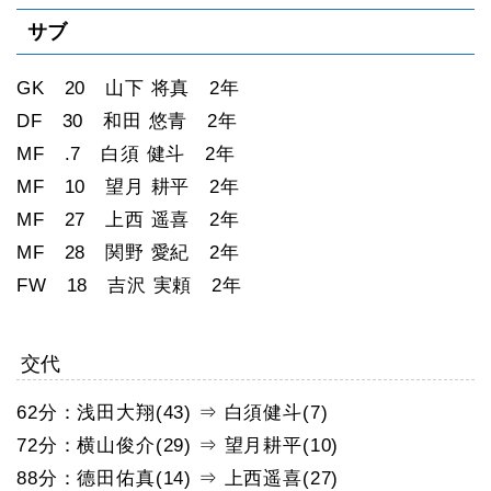
サブ
GK 20 山下 将真 2年
DF 30 和田 悠青 2年
MF .7 白須 健斗 2年
MF 10 望月 耕平 2年
MF 27 上西 遥喜 2年
MF 28 関野 愛紀 2年
FW 18 吉沢 実頼 2年
交代
62分：浅田大翔(43) ⇒ 白須健斗(7)
72分：横山俊介(29) ⇒ 望月耕平(10)
88分：德田佑真(14) ⇒ 上西遥喜(27)