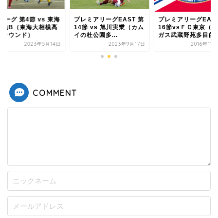
レミアリーグEAST 第
プレミアリーグEAST第
K2リーグ 第4節 vs
節 vs 旭川実業（カム
16節vsＦＣ東京（東京
大相模B（東海大相
杜公園多...
ガス武蔵野苑多目的...
校グラウンド）
2023年9月17日
2016年11月27日
2023年5
COMMENT