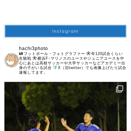
Instagram
hachi3photo
フットボール・フォトグラファー
年120試合くらい
生観戦
横浜F･マリノスのユースやジュニアユースを中
心にあとは高校サッカーや大学サッカーなどアカデミー出
身の子がいる試合
X（旧twitter）でも画像上げたり試合
速報してます。