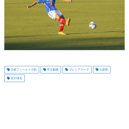
日産フィールド小机
市立船橋
プレミアリーグ
大當侑
宮川瑛光