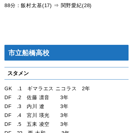
88分：飯村太基(17) ⇒ 関野愛紀(28)
市立船橋高校
スタメン
GK .1 ギマラエス ニコラス 2年
DF .2 佐藤 凛音 3年
DF .3 内川 遼 3年
DF .4 宮川 瑛光 3年
DF .5 五耒 凌空 3年