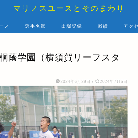
マリノスユースとそのまわり
ース
選手名鑑
出場記録
戦績
アク
s 桐蔭学園（横須賀リーフスタ
2024年6月29日
/
2024年7月5日