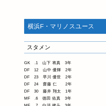
横浜F・マリノスユース
スタメン
GK .1 山下 将真 3年
DF 12 山中 優輝 2年
DF 23 早川 優世 2年
DF 24 齋藤 仁 2年
DF 30 藤井 翔太 1年
MF .6 德田 佑真 3年
MF .7 白須 健斗 3年