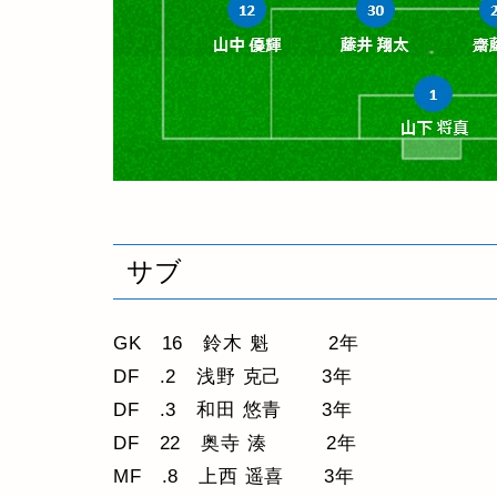
サブ
GK 16 鈴木 魁 2年
DF .2 浅野 克己 3年
DF .3 和田 悠青 3年
DF 22 奥寺 湊 2年
MF .8 上西 遥喜 3年