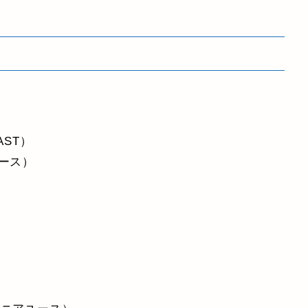
AST）
ース）