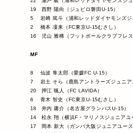
22 瀬戸 駿（浦和レッドダイヤモンズジ
19 西野 陽向（ジュビロ磐田U-15）
5 岩﨑 篤斗（浦和レッドダイヤモンズ
2 橋本 凜来（FC東京U-15むさし）
16 児山 雅稀（フットボールクラブフレ
MF
8 仙波 隼太郎（愛媛FC U-15）
7 岩土 そら（鹿島アントラーズジュニア
20 押江 颯人（FC LAVIDA）
6 青木 智史（FC東京U-15むさし）
18 井内 庸介（名古屋グランパスU-15）
14 松永 翔（横浜F・マリノスジュニアユ
17 岡本 新大（ガンバ大阪ジュニアユー