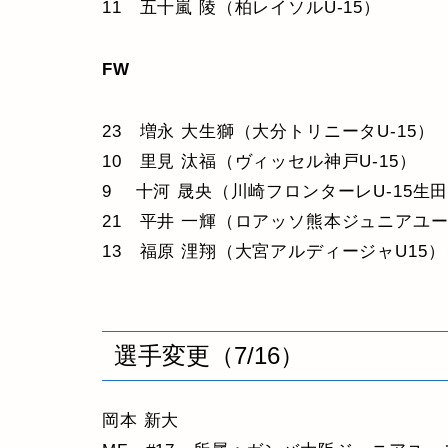
11 五十嵐 陵（柏レイソルU-15）
FW
23 増永 大生獅（大分トリニータU-15）
10 里見 汰福（ヴィッセル神戸U-15）
9 十河 晟央（川崎フロンターレU-15生
21 平井 一輝（ロアッソ熊本ジュニアユ
13 福原 浬翔（大宮アルディージャU15）
選手変更（7/16）
岡本 新大