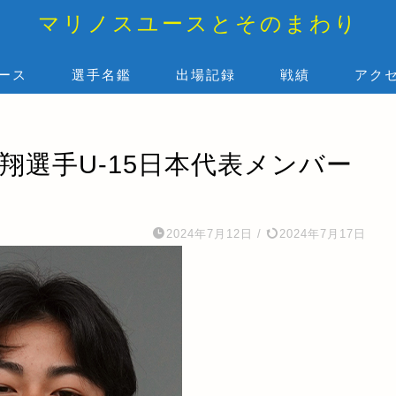
マリノスユースとそのまわり
ース
選手名鑑
出場記録
戦績
アク
翔選手U-15日本代表メンバー
2024年7月12日
/
2024年7月17日