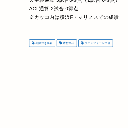
天皇杯通算 5試合0得点（2試合 0得点）
ACL通算 2試合 0得点
※カッコ内は横浜F・マリノスでの成績
期限付き移籍
木村卓斗
ヴァンフォーレ甲府