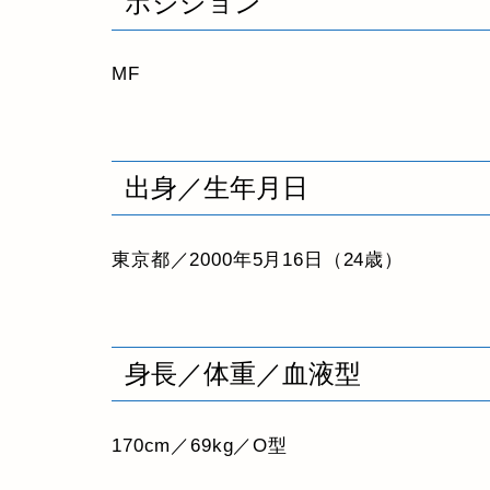
ポジション
MF
出身／生年月日
東京都／2000年5月16日（24歳）
身長／体重／血液型
170cm／69kg／O型