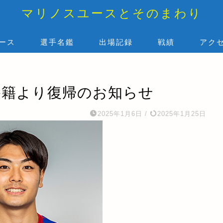
マリノスユースとそのまわり
ース
選手名鑑
出場記録
戦績
アク
移籍より復帰のお知らせ
2025年1月6日
/
2025年1月25日