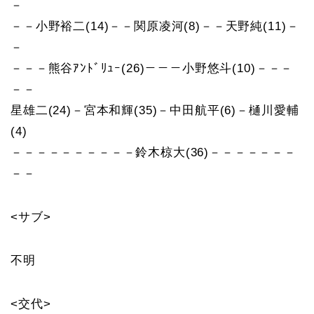
－
－－小野裕二(14)－－関原凌河(8)－－天野純(11)－
－
－－－熊谷ｱﾝﾄﾞﾘｭｰ(26)－－－小野悠斗(10)－－－
－－
星雄二(24)－宮本和輝(35)－中田航平(6)－樋川愛輔
(4)
－－－－－－－－－－鈴木椋大(36)－－－－－－－
－－
<サブ>
不明
<交代>