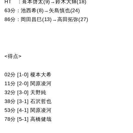
HT ：葺本啓太(9)→鈴木大輝(18)
63分：池西希(8)→矢島慎也(24)
86分：岡田昌巳(13)→高田拓弥(27)
<得点>
02分 [1-0] 榎本大希
11分 [2-0] 関原凌河
32分 [3-0] 天野純
38分 [3-1] 石沢哲也
53分 [4-1] 関原凌河
78分 [5-1] 高橋健哉