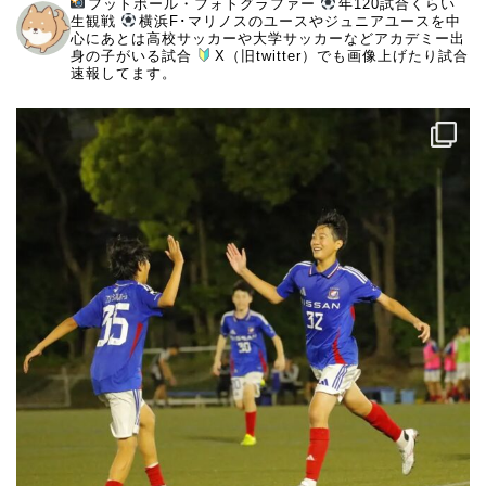
フットボール・フォトグラファー
年120試合くらい
生観戦
横浜F･マリノスのユースやジュニアユースを中
心にあとは高校サッカーや大学サッカーなどアカデミー出
身の子がいる試合
X（旧twitter）でも画像上げたり試合
速報してます。