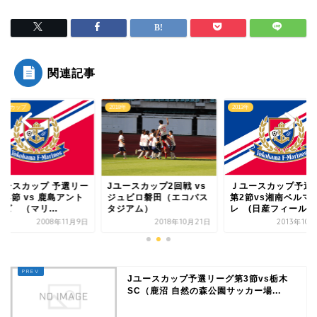
関連記事
2018年
2013年
Ｊユースカップ
Jユースカップ2回戦 vs
Ｊユースカップ予選ﾘｰｸﾞ
Ｊユースカップ 
ジュビロ磐田（エコパス
第2節vs湘南ベルマー
グ 第4節 vs 鹿
タジアム）
レ (日産フィール...
ラーズ （マリ...
2018年10月21日
2013年10月20日
2008
Jユースカップ予選リーグ第3節vs栃木
SC（鹿沼 自然の森公園サッカー場...