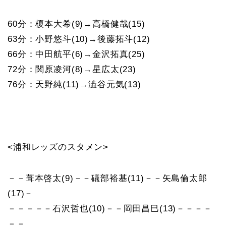
60分：榎本大希(9)→高橋健哉(15)
63分：小野悠斗(10)→後藤拓斗(12)
66分：中田航平(6)→金沢拓真(25)
72分：関原凌河(8)→星広太(23)
76分：天野純(11)→澁谷元気(13)
<浦和レッズのスタメン>
－－葺本啓太(9)－－礒部裕基(11)－－矢島倫太郎
(17)－
－－－－－石沢哲也(10)－－岡田昌巳(13)－－－－
－－