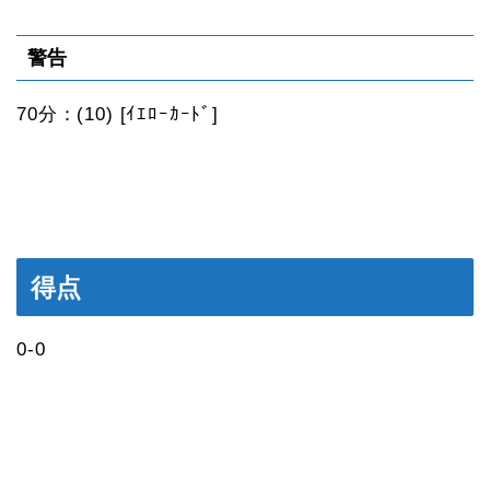
警告
70分：(10) [ｲｴﾛｰｶｰﾄﾞ]
得点
0-0