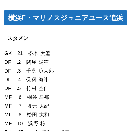
横浜F・マリノスジュニアユース追浜
スタメン
GK 21 松本 大駕
DF .2 関屋 陽笙
DF .3 千葉 涼太郎
DF .4 保科 海斗
DF .5 竹村 空仁
MF .6 桐⾕ 星那
MF .7 隈元 大紀
MF .8 松田 大和
MF 10 浜野 椋