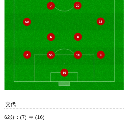
交代
62分：(7) ⇒ (16)