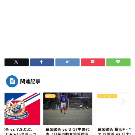
関連記事
ス
ユース
ジュニアユース
試合 vs Y.S.C.C.
練習試合 vs U-17中国代
練習試合 横浜F・マ
みなとみらいスポーツ
表（日産自動車追浜総合
スJY追浜 vs 日大藤