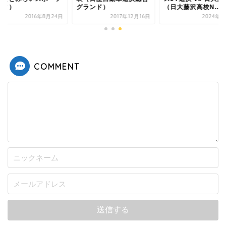
ーク）
グランド）
（日大藤沢高校N...
2016年8月24日
2017年12月16日
2024年3
COMMENT