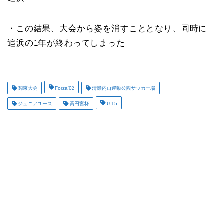
・この結果、大会から姿を消すこととなり、同時に
追浜の1年が終わってしまった
関東大会
Forza'02
清瀬内山運動公園サッカー場
ジュニアユース
高円宮杯
U-15