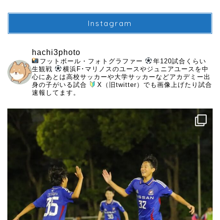
Instagram
hachi3photo
フットボール・フォトグラファー
年120試合くらい
生観戦
横浜F･マリノスのユースやジュニアユースを中
心にあとは高校サッカーや大学サッカーなどアカデミー出
身の子がいる試合
X（旧twitter）でも画像上げたり試合
速報してます。