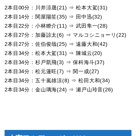
2本目00分：川井涼晟(21) ⇒ 松本大駕(31)
2本目14分：関屋陽笙(35) ⇒ 田中迅(32)
2本目22分：小林瞭介(11) ⇒ 武田隼一(28)
2本目27分：加藤諒太(6) ⇒ マルコシニョーリ(22)
2本目27分：佐伯俊哉(25) ⇒ 遠藤大和(42)
2本目34分：松本大駕(31) ⇒ 陳城云(20)
2本目34分：杉戸凱飛(3) ⇒ 保科海斗(37)
2本目34分：松元蓮旺(7) ⇒ 関一成(27)
2本目34分：五十嵐雄涼(8) ⇒ 松田大和(34)
2本目34分：金山璃海(24) ⇒ 瀬戸山玲音(26)