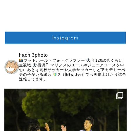
Instagram
hachi3photo
フットボール・フォトグラファー
年120試合くらい
生観戦
横浜F･マリノスのユースやジュニアユースを中
心にあとは高校サッカーや大学サッカーなどアカデミー出
身の子がいる試合
X（旧twitter）でも画像上げたり試合
速報してます。