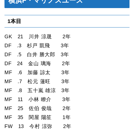
横浜F・マリノスユース
1本目
GK 21 川井 涼晟 2年
DF .3 杉戸 凱飛 3年
DF .5 白井 勝大郎 3年
DF 24 金山 璃海 2年
MF .6 加藤 諒太 3年
MF .7 松元 蓮旺 3年
MF .8 五十嵐 雄涼 3年
MF 11 小林 瞭介 3年
MF 25 佐伯 俊哉 2年
MF 35 関屋 陽笙 1年
FW 13 今村 涼弥 2年