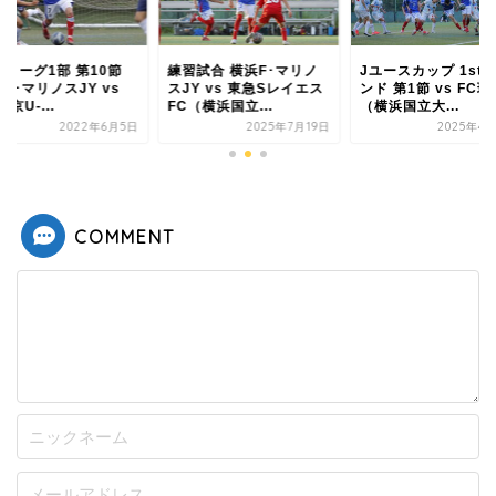
習試合 横浜F･マリノ
Jユースカップ 1stラウ
関東リーグ1部 第10
Y vs 東急Sレイエス
ンド 第1節 vs FC琉球
横浜F･マリノスJY v
（横浜国立...
（横浜国立大...
FC東京U-...
2025年7月19日
2025年4月12日
2022年6
COMMENT