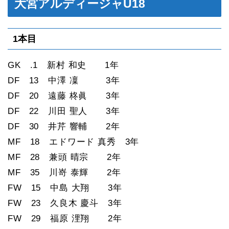
大宮アルディージャU18
1本目
GK .1 新村 和史 1年
DF 13 中澤 凜 3年
DF 20 遠藤 柊眞 3年
DF 22 川田 聖人 3年
DF 30 井芹 響輔 2年
MF 18 エドワード 真秀 3年
MF 28 兼頭 晴宗 2年
MF 35 川嵜 泰輝 2年
FW 15 中島 大翔 3年
FW 23 久良木 慶斗 3年
FW 29 福原 浬翔 2年