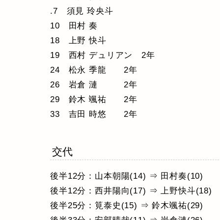
.7 須見 玲央斗
10 田村 奏
18 上野 快斗
19 西村 デュリアン 2年
24 松永 季龍 2年
26 岩倉 漣 2年
29 鈴木 颯祐 2年
33 吉田 時悠 2年
交代
後半12分：山本朝陽(14) ⇒ 田村奏(10)
後半12分：西井陽向(17) ⇒ 上野快斗(18)
後半25分：筧泰史(15) ⇒ 鈴木颯祐(29)