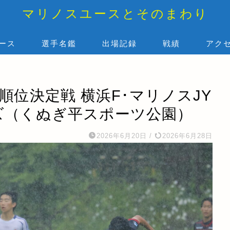
マリノスユースとそのまわり
ース
選手名鑑
出場記録
戦績
アク
順位決定戦 横浜F･マリノスJY
ーズ（くぬぎ平スポーツ公園）
2026年6月20日
/
2026年6月28日