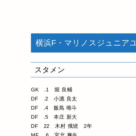
横浜F・マリノスジュニア
スタメン
GK .1 堀 良輔
DF .2 小漉 良太
DF .4 飯島 唯斗
DF .5 本庄 新大
DF 22 木村 俄琥 2年
MF .6 宮北 爽生