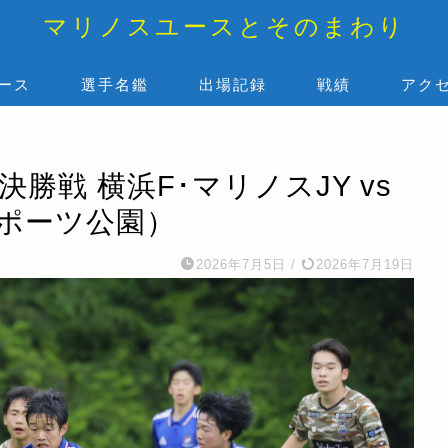
マリノスユースとそのまわり
ース
選手名鑑
出場記録
戦績
アク
勝戦 横浜F･マリノスJY vs
平スポーツ公園）
2026年7月5日
/
2026年7月19日