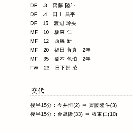
DF .3 齊藤 陸斗
DF .4 田上 昌平
DF 15 渡辺 玲央
MF 10 板東 仁
MF 12 西脇 新
MF 20 福田 蒼真 2年
MF 35 稲本 色珀 2年
FW 23 日下部 凌
交代
後半15分：今井恒(2) ⇒ 齊藤陸斗(3)
後半15分：金晟隆(33) ⇒ 板東仁(10)