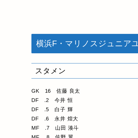
横浜F・マリノスジュニア
スタメン
GK 16 佐藤 良太
DF .2 今井 恒
DF .5 白子 輝
DF .6 永井 煌大
MF .7 山田 湊斗
MF .8 佐野 翼