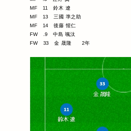
MF 11 鈴木 遼
MF 13 三國 準之助
MF 14 後藤 惺仁
FW .9 中島 颯汰
FW 33 金 晟隆 2年