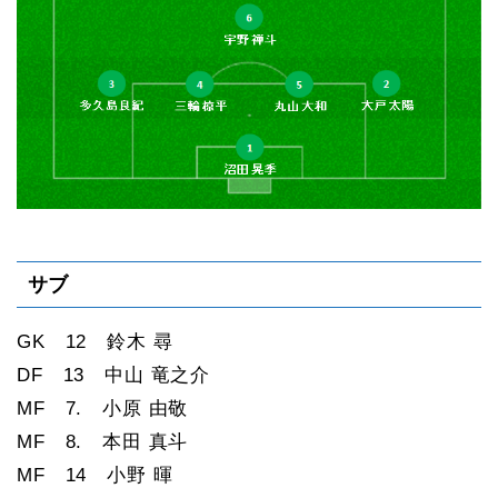
サブ
GK 12 鈴木 尋
DF 13 中山 竜之介
MF 7. 小原 由敬
MF 8. 本田 真斗
MF 14 小野 暉