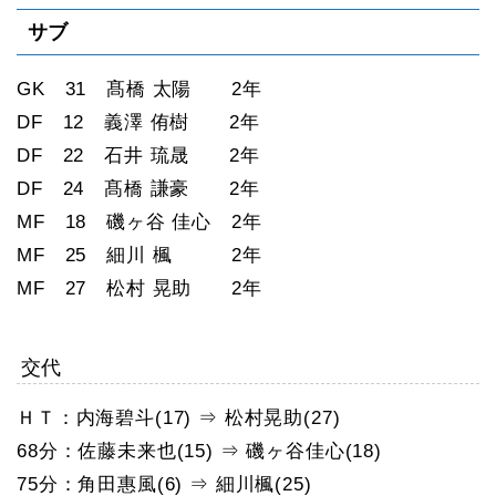
サブ
GK 31 髙橋 太陽 2年
DF 12 義澤 侑樹 2年
DF 22 石井 琉晟 2年
DF 24 髙橋 謙豪 2年
MF 18 磯ヶ谷 佳心 2年
MF 25 細川 楓 2年
MF 27 松村 晃助 2年
交代
ＨＴ：内海碧斗(17) ⇒ 松村晃助(27)
68分：佐藤未来也(15) ⇒ 磯ヶ谷佳心(18)
75分：角田惠風(6) ⇒ 細川楓(25)