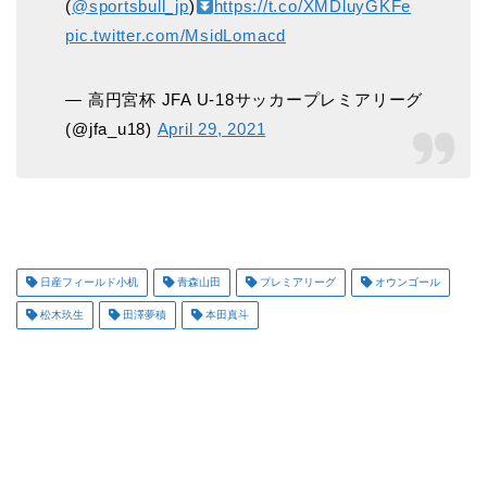
(
@sportsbull_jp
)
https://t.co/XMDluyGKFe
pic.twitter.com/MsidLomacd
— 高円宮杯 JFA U-18サッカープレミアリーグ
(@jfa_u18)
April 29, 2021
日産フィールド小机
青森山田
プレミアリーグ
オウンゴール
松木玖生
田澤夢積
本田真斗