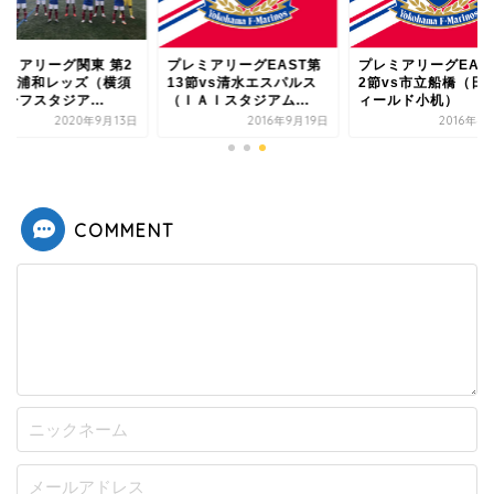
レミアリーグ関東 第2
プレミアリーグEAST第
プレミアリーグEAS
 vs 浦和レッズ（横須
13節vs清水エスパルス
2節vs市立船橋（日
ーフスタジア...
（ＩＡＩスタジアム...
ィールド小机）
2020年9月13日
2016年9月19日
2016年4
COMMENT