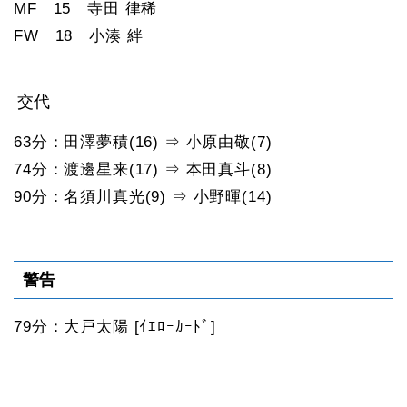
MF 15 寺田 律稀
FW 18 小湊 絆
交代
63分：田澤夢積(16) ⇒ 小原由敬(7)
74分：渡邊星来(17) ⇒ 本田真斗(8)
90分：名須川真光(9) ⇒ 小野暉(14)
警告
79分：大戸太陽 [ｲｴﾛｰｶｰﾄﾞ]