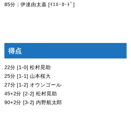
85分：伊達由太嘉 [ｲｴﾛｰｶｰﾄﾞ]
得点
22分 [1-0] 松村晃助
25分 [1-1] 山本桜大
27分 [1-2] オウンゴール
45+2分 [2-2] 松村晃助
90+2分 [3-2] 内野航太郎