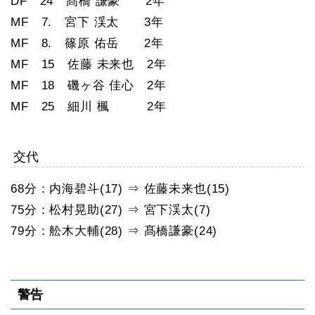
DF 24 髙橋 謙豪 2年
MF 7. 宮下 渓太 3年
MF 8. 篠原 佑岳 2年
MF 15 佐藤 未来也 2年
MF 18 磯ヶ谷 佳心 2年
MF 25 細川 楓 2年
交代
68分：内海碧斗(17) ⇒ 佐藤未来也(15)
75分：松村晃助(27) ⇒ 宮下渓太(7)
79分：舩木大輔(28) ⇒ 髙橋謙豪(24)
警告