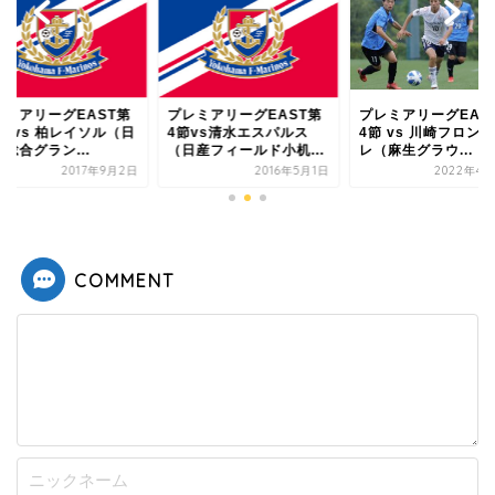
レミアリーグEAST第
プレミアリーグEAST 第
プレミアリーグEAS
節vs清水エスパルス
4節 vs 川崎フロンター
11節 vs 柏レイソル
日産フィールド小机...
レ（麻生グラウ...
立柏総合グラン...
2016年5月1日
2022年4月24日
2017年9
COMMENT