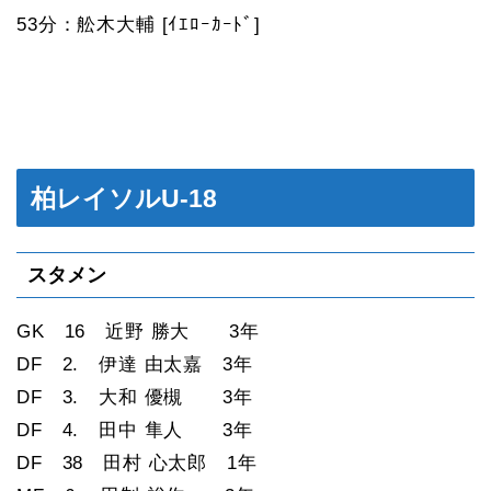
53分：舩木大輔 [ｲｴﾛｰｶｰﾄﾞ]
柏レイソルU-18
スタメン
GK 16 近野 勝大 3年
DF 2. 伊達 由太嘉 3年
DF 3. 大和 優槻 3年
DF 4. 田中 隼人 3年
DF 38 田村 心太郎 1年