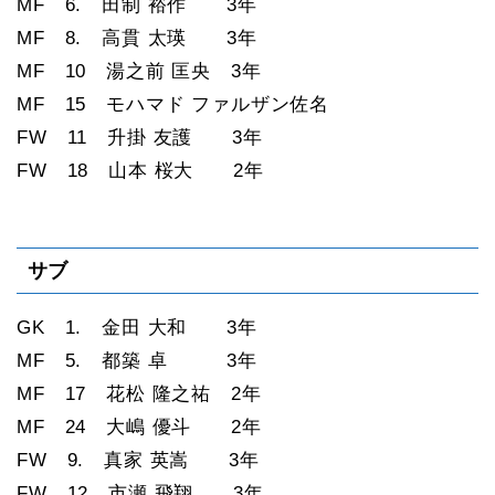
MF 6. 田制 裕作 3年
MF 8. 高貫 太瑛 3年
MF 10 湯之前 匡央 3年
MF 15 モハマド ファルザン佐名
FW 11 升掛 友護 3年
FW 18 山本 桜大 2年
サブ
GK 1. 金田 大和 3年
MF 5. 都築 卓 3年
MF 17 花松 隆之祐 2年
MF 24 大嶋 優斗 2年
FW 9. 真家 英嵩 3年
FW 12 市瀬 飛翔 3年