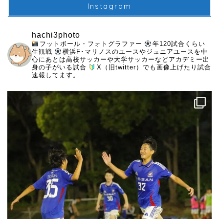
Instagram
hachi3photo
フットボール・フォトグラファー
年120試合くらい
生観戦
横浜F･マリノスのユースやジュニアユースを中
心にあとは高校サッカーや大学サッカーなどアカデミー出
身の子がいる試合
X（旧twitter）でも画像上げたり試合
速報してます。