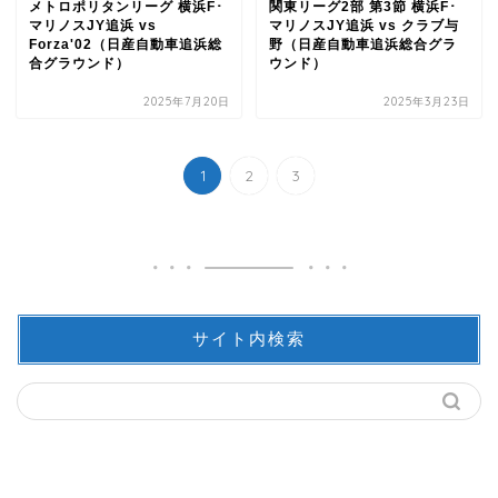
メトロポリタンリーグ 横浜F･
関東リーグ2部 第3節 横浜F･
マリノスJY追浜 vs
マリノスJY追浜 vs クラブ与
Forza'02（日産自動車追浜総
野（日産自動車追浜総合グラ
合グラウンド）
ウンド）
2025年7月20日
2025年3月23日
1
2
3
サイト内検索