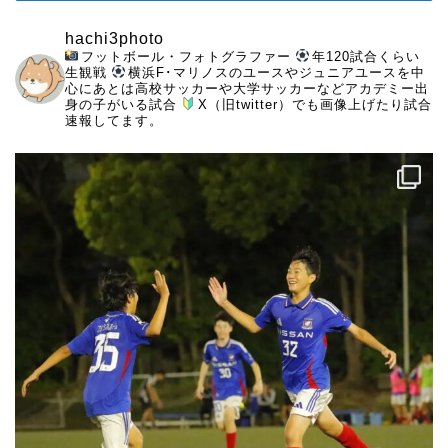
hachi3photo
フットボール・フォトグラファー
年120試合くらい
生観戦
横浜F･マリノスのユースやジュニアユースを中
心にあとは高校サッカーや大学サッカーなどアカデミー出
身の子がいる試合
X（旧twitter）でも画像上げたり試合
速報してます。