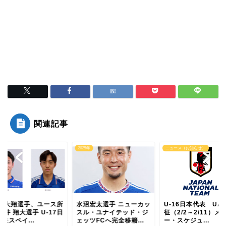
関連記事
5年
2025年
ニュース（お知らせ）
田 大翔選手、ユース所
水沼宏太選手 ニューカッ
U-16日本代表 UA
藤井 翔大選手 U-17日
スル・ユナイテッド・ジ
征（2/2～2/11）メ
表スペイ...
ェッツFCへ完全移籍...
ー・スケジュ...