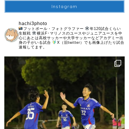
Instagram
hachi3photo
フットボール・フォトグラファー
年120試合くらい
生観戦
横浜F･マリノスのユースやジュニアユースを中
心にあとは高校サッカーや大学サッカーなどアカデミー出
身の子がいる試合
X（旧twitter）でも画像上げたり試合
速報してます。