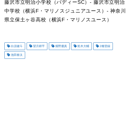
藤沢市立明治小学校（バディーSC）- 藤沢市立明治
中学校（横浜F・マリノスジュニアユース）- 神奈川
県立保土ヶ谷高校（横浜F・マリノスユース）
白須健斗
望月耕平
畑野優真
舩木大輔
2種登録
池田春汰