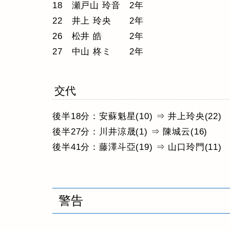
18 瀬戸山 玲音 2年
22 井上 玲央 2年
26 松井 皓 2年
27 中山 柊ミ 2年
交代
後半18分：安蘇魁星(10) ⇒ 井上玲央(22)
後半27分：川井涼晟(1) ⇒ 陳城云(16)
後半41分：藤澤斗亞(19) ⇒ 山口玲門(11)
警告