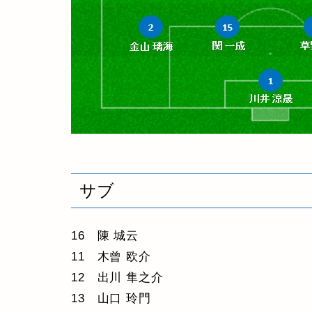
サブ
16 陳 城云
11 木曾 欧介
12 出川 隼之介
13 山口 玲門