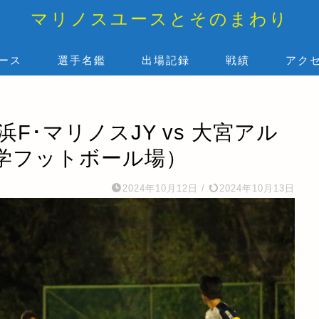
マリノスユースとそのまわり
ース
選手名鑑
出場記録
戦績
アク
浜F･マリノスJY vs 大宮アル
学フットボール場）
2024年10月12日
/
2024年10月13日