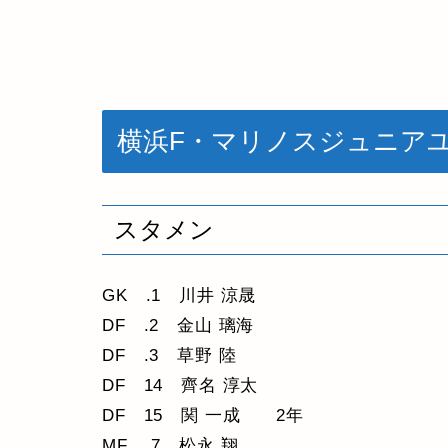
横浜F・マリノスジュニア
スタメン
GK .1 川井 涼晟
DF .2 金山 璃海
DF .3 草野 陸
DF 14 齊名 淳太
DF 15 関 一成 2年
MF .7 松永 翔