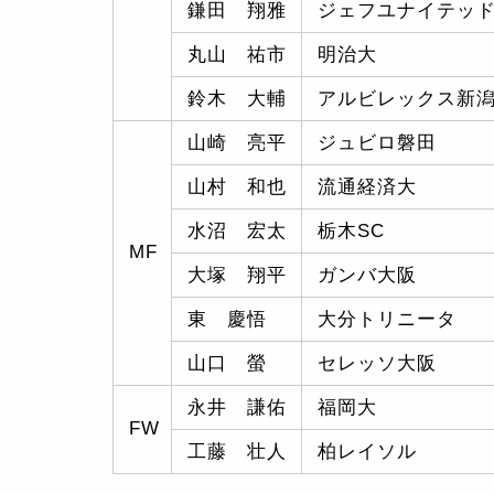
鎌田 翔雅
ジェフユナイテッ
丸山 祐市
明治大
鈴木 大輔
アルビレックス新
山崎 亮平
ジュビロ磐田
山村 和也
流通経済大
水沼 宏太
栃木SC
MF
大塚 翔平
ガンバ大阪
東 慶悟
大分トリニータ
山口 螢
セレッソ大阪
永井 謙佑
福岡大
FW
工藤 壮人
柏レイソル