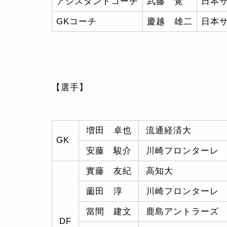
アシスタントコーチ
武藤 覚
日本
GKコーチ
慶越 雄二
日本
【選手】
増田 卓也
流通経済大
GK
安藤 駿介
川崎フロンターレ
實藤 友紀
高知大
薗田 淳
川崎フロンターレ
當間 建文
鹿島アントラーズ
DF