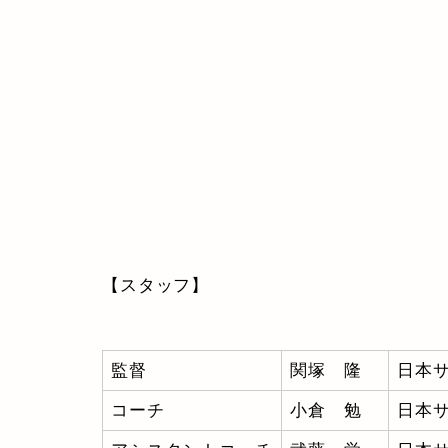
【スタッフ】
監督
関塚 隆
日本
コーチ
小倉 勉
日本