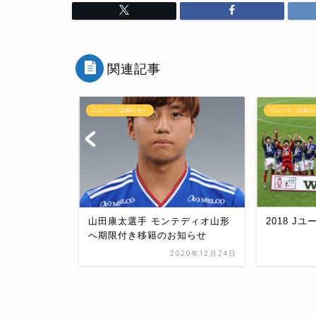
関連記事
ニュース（お知らせ）
ニュース（お知ら
ナルGKキャン
山田康太選手 モンテディオ山形
2018 J
ィレッジ）メン
へ期限付き移籍のお知らせ
2020年12月24日
2023年9月29日