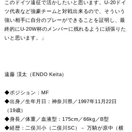
このドイツ遠征で活かしたいと思います。U-20ドイ
ツ代表など強豪チームと対戦出来るので、そういう
強い相手に自分のプレーができることを証明し、最
終的にU-20W杯のメンバーに残れるように頑張りた
いと思います。」
遠藤 渓太（ENDO Keita）
◆ポジション：MF
◆出身／生年月日：神奈川県／1997年11月22日
（19歳）
◆身長／体重／血液型：175cm／66kg／B型
◆経歴：二俣川小（二俣川SC）－ 万騎が原中（横