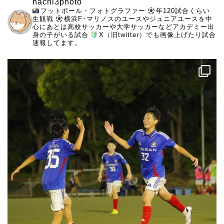
hachi3photo
フットボール・フォトグラファー
年120試合くらい
生観戦
横浜F･マリノスのユースやジュニアユースを中
心にあとは高校サッカーや大学サッカーなどアカデミー出
身の子がいる試合
X（旧twitter）でも画像上げたり試合
速報してます。