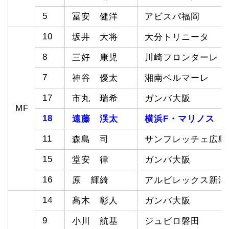
5
冨安 健洋
アビスパ福岡
10
坂井 大将
大分トリニータ
8
三好 康児
川崎フロンターレ
7
神谷 優太
湘南ベルマーレ
17
市丸 瑞希
ガンバ大阪
MF
18
遠藤 渓太
横浜F・マリノス
11
森島 司
サンフレッチェ広島
15
堂安 律
ガンバ大阪
16
原 輝綺
アルビレックス新潟
14
髙木 彰人
ガンバ大阪
9
小川 航基
ジュビロ磐田