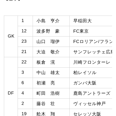
1
小島 亨介
早稲田大
12
波多野 豪
FC東京
GK
23
山口 瑠伊
FCロリアン/フラン
21
大迫 敬介
サンフレッチェ広島
22
板倉 滉
川崎フロンターレ
3
中山 雄太
柏レイソル
6
初瀬 亮
ガンバ大阪
DF
4
町田 浩樹
鹿島アントラーズ
2
藤谷 壮
ヴィッセル神戸
19
舩木 翔
セレッソ大阪