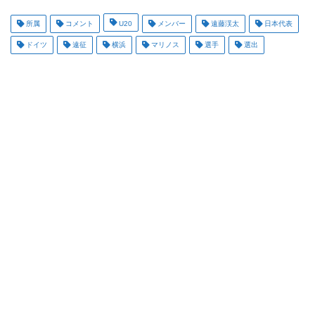
所属
コメント
U20
メンバー
遠藤渓太
日本代表
ドイツ
遠征
横浜
マリノス
選手
選出