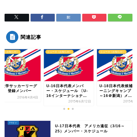
関連記事
ース（お知らせ）
ニュース（お知らせ）
ニュース（お知らせ）
-16日本代表メンバ
U-18日本代表候補トレ
関東大学サッカーリ
・スケジュール 〔U-
ーニングキャンプ（7/13
戦1部 登録メンバ
インターナショナ...
～16＠新潟）メ...
2016年
2015年6月12日
2015年7月7日
U-17日本代表 アメリカ遠征（3/16～
25）メンバー・スケジュール