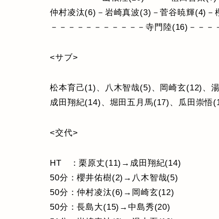
仲村凌汰(6)－岩崎真波(3)－菅谷暁輝(4)－
－－－－－－－－－－－寺門陸(16)－－－
<サブ>
松本育己(1)、八木智哉(5)、岡崎玄(12)、湯
成田翔紀(14)、堀田五月馬(17)、瓜田崇悟(1
<交代>
HT ：栗原丈(11)→成田翔紀(14)
50分：櫻井佑樹(2)→八木智哉(5)
50分：仲村凌汰(6)→岡崎玄(12)
50分：長島大(15)→中島秀(20)