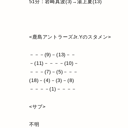
51分：岩崎真波(3)→湯上夏(13)
<鹿島アントラーズJr.Yのスタメン>
－－－(9)－(13)－－
－(11)－－－－(10)－
－－－(7)－(5)－－－
(18)－(4)－(3)－(8)
－－－－(1)－－－－
<サブ>
不明