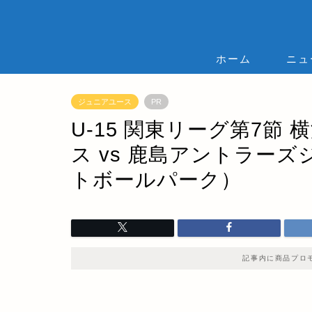
ホーム
ニュ
ジュニアユース
PR
U-15 関東リーグ第7節
ス vs 鹿島アントラー
トボールパーク）
記事内に商品プロ