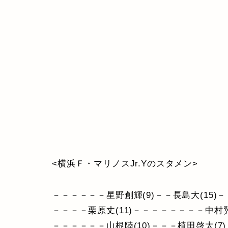
<横浜Ｆ・マリノスJr.Yのスタメン>
－－－－－－星野創輝(9)－－長島大(15)
－－－－栗原丈(11)－－－－－－－－中村翼
－－－－－－山根陸(10)－－－植田啓太(7