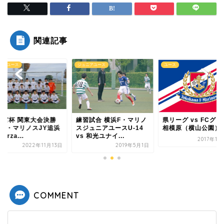
関連記事
ニアユース
ユース
ジュニアユース
習試合 横浜F・マリノ
県リーグ vs FCグラシア
高円宮杯 関東大会決
ジュニアユースU-14
相模原（横山公園）
横浜F・マリノスJY
 和光ユナイ...
vs Forza...
2017年11月11日
2019年5月1日
2022年11
COMMENT