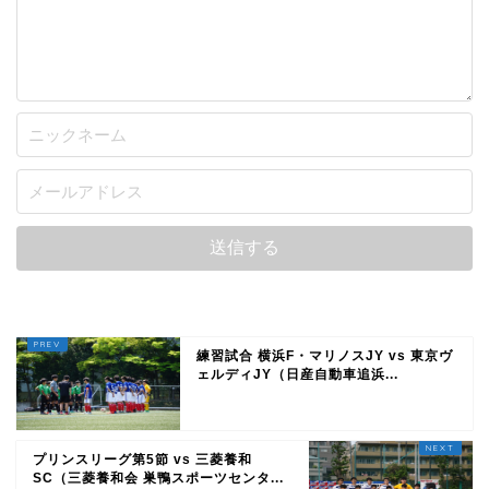
練習試合 横浜F・マリノスJY vs 東京ヴ
ェルディJY（日産自動車追浜...
プリンスリーグ第5節 vs 三菱養和
SC（三菱養和会 巣鴨スポーツセンタ...