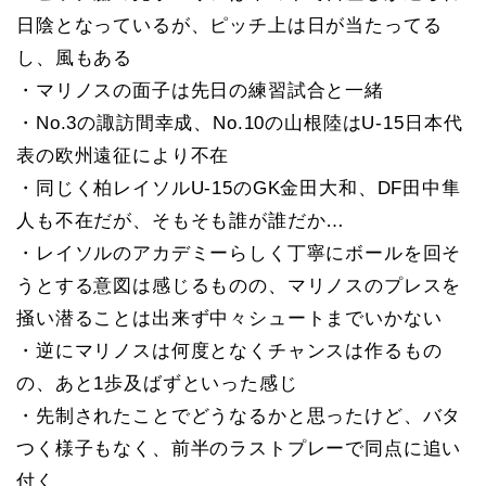
日陰となっているが、ピッチ上は日が当たってる
し、風もある
・マリノスの面子は先日の練習試合と一緒
・No.3の諏訪間幸成、No.10の山根陸はU-15日本代
表の欧州遠征により不在
・同じく柏レイソルU-15のGK金田大和、DF田中隼
人も不在だが、そもそも誰が誰だか…
・レイソルのアカデミーらしく丁寧にボールを回そ
うとする意図は感じるものの、マリノスのプレスを
掻い潜ることは出来ず中々シュートまでいかない
・逆にマリノスは何度となくチャンスは作るもの
の、あと1歩及ばずといった感じ
・先制されたことでどうなるかと思ったけど、バタ
つく様子もなく、前半のラストプレーで同点に追い
付く