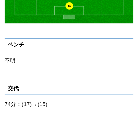
ベンチ
不明
交代
74分：(17)→(15)