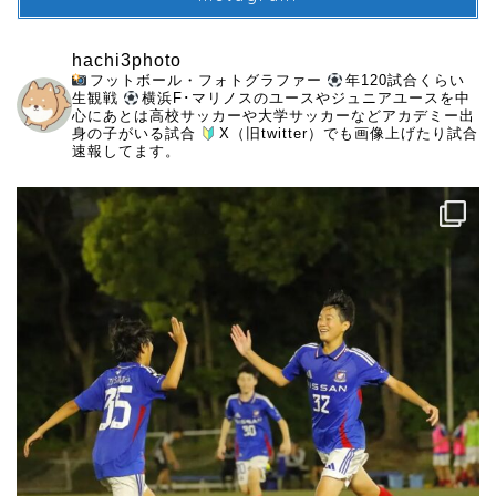
hachi3photo
フットボール・フォトグラファー
年120試合くらい
生観戦
横浜F･マリノスのユースやジュニアユースを中
心にあとは高校サッカーや大学サッカーなどアカデミー出
身の子がいる試合
X（旧twitter）でも画像上げたり試合
速報してます。