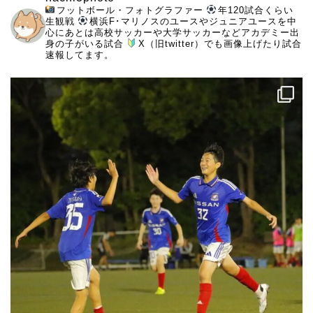
フットボール・フォトグラファー
年120試合くらい
生観戦
横浜F･マリノスのユースやジュニアユースを中
心にあとは高校サッカーや大学サッカーなどアカデミー出
身の子がいる試合
X（旧twitter）でも画像上げたり試合
速報してます。