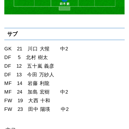
サブ
GK 21 川口 大惺 中2
DF 5 北村 樹太
DF 12 五十嵐 義彦
DF 13 今田 万紗人
MF 14 岩藤 利龍
MF 24 加島 宏樹 中2
FW 19 大西 十和
FW 23 田中 陽瑛 中2