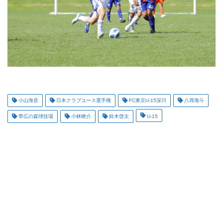
小山海音
日本クラブユース選手権
FC東京U-15深川
八尋海斗
帯広の森球技場
小林瞭介
鈴木啓太
U-15