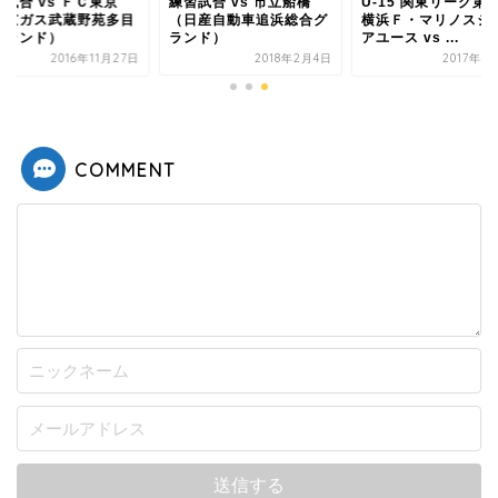
試合 vs ＦＣ東京
練習試合 vs 市立船橋
U-15 関東リーグ第
東京ガス武蔵野苑多目
（日産自動車追浜総合グ
横浜Ｆ・マリノスジ
グランド）
ランド）
アユース vs ...
2016年11月27日
2018年2月4日
2017年4
COMMENT