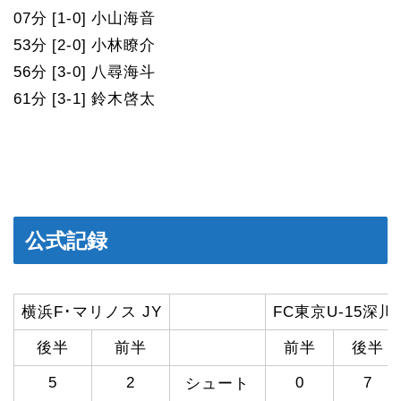
07分 [1-0] 小山海音
53分 [2-0] 小林瞭介
56分 [3-0] 八尋海斗
61分 [3-1] 鈴木啓太
公式記録
横浜F･マリノス JY
FC東京U-15深川
後半
前半
前半
後半
5
2
0
7
シュート