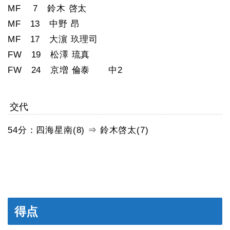
MF 7 鈴木 啓太
MF 13 中野 昂
MF 17 大濵 玖理司
FW 19 松澤 琉真
FW 24 京増 倫泰 中2
交代
54分：四海星南(8) ⇒ 鈴木啓太(7)
得点