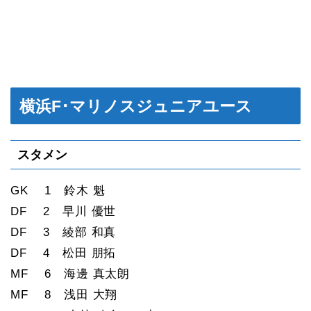
横浜F･マリノスジュニアユース
スタメン
GK 1 鈴木 魁
DF 2 早川 優世
DF 3 綾部 和真
DF 4 松田 朋拓
MF 6 海邊 真太朗
MF 8 浅田 大翔