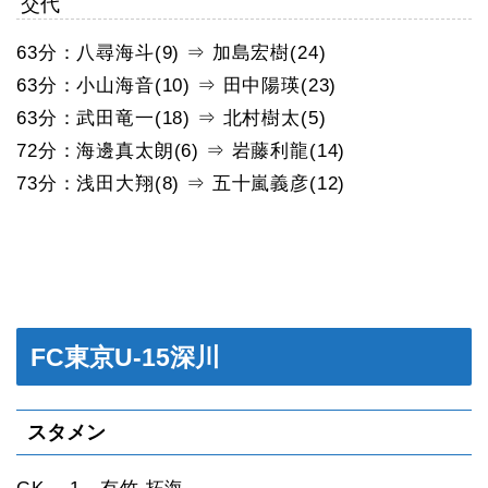
交代
63分：八尋海斗(9) ⇒ 加島宏樹(24)
63分：小山海音(10) ⇒ 田中陽瑛(23)
63分：武田竜一(18) ⇒ 北村樹太(5)
72分：海邊真太朗(6) ⇒ 岩藤利龍(14)
73分：浅田大翔(8) ⇒ 五十嵐義彦(12)
FC東京U-15深川
スタメン